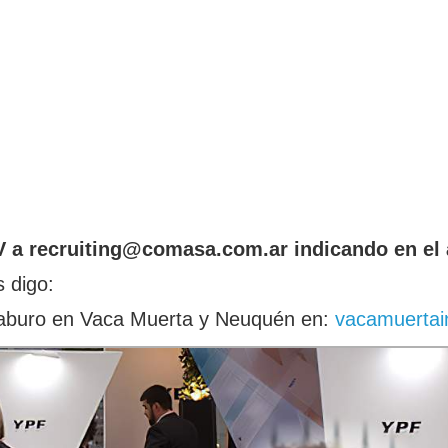
 CV a recruiting@comasa.com.ar indicando en e
 digo:
laburo en Vaca Muerta y Neuquén en:
vacamuertai