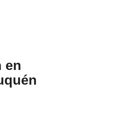
n en
euquén