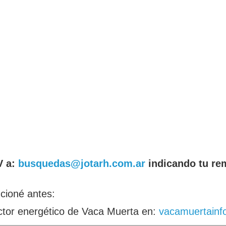
V a:
busquedas@jotarh.com.ar
indicando tu re
cioné antes:
ector energético de Vaca Muerta en:
vacamuertainf