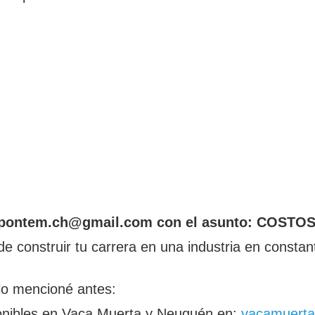
 a pontem.ch@gmail.com con el asunto: COSTO
e construir tu carrera en una industria en constan
lo mencioné antes:
ponibles en Vaca Muerta y Neuquén en:
vacamuerta