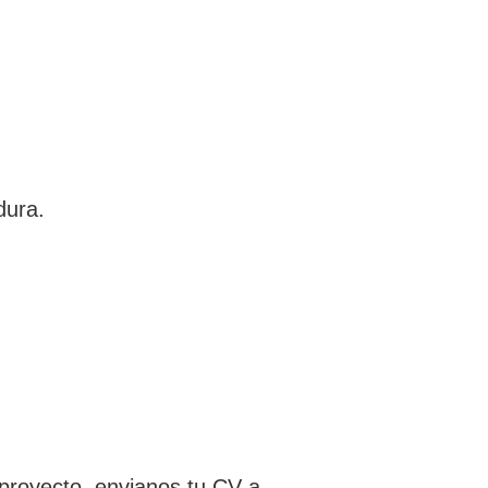
dura.
 proyecto, envianos tu CV a