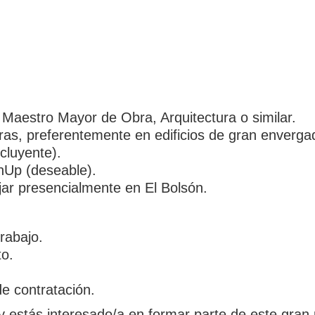
Maestro Mayor de Obra, Arquitectura o similar.
ras, preferentemente en edificios de gran enverga
cluyente).
hUp (deseable).
ajar presencialmente en El Bolsón.
rabajo.
o.
e contratación.
 y estás interesado/a en formar parte de este gran