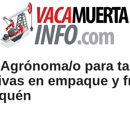
 Agrónoma/o para ta
ivas en empaque y f
uquén