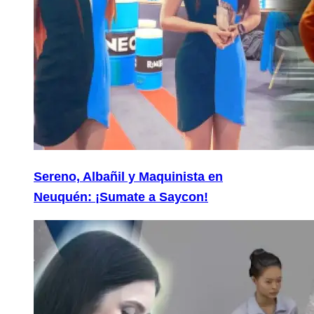
Sereno, Albañil y Maquinista en
Neuquén: ¡Sumate a Saycon!